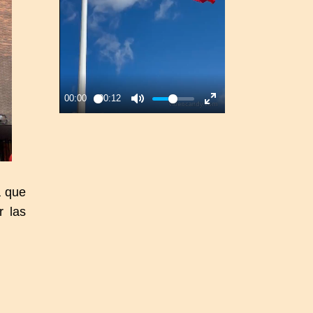
a que
r las