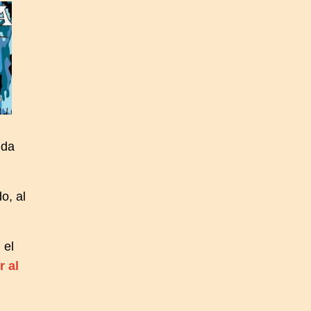
ida
o, al
 el
r al