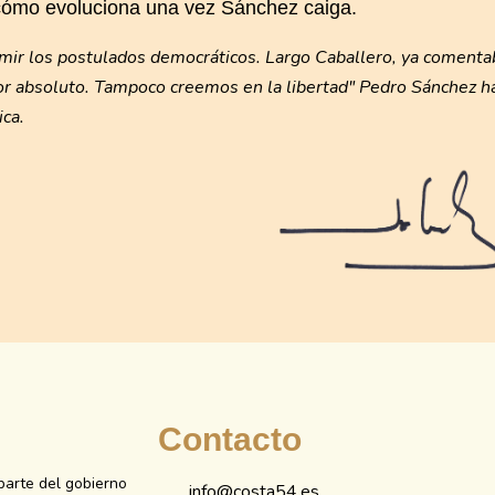
ómo evoluciona una vez Sánchez caiga.
umir los postulados democráticos. Largo Caballero, ya comenta
or absoluto. Tampoco creemos en la libertad" Pedro Sánchez h
ica.
Contacto
parte del gobierno
info@costa54.es