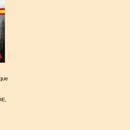
 que
OE,