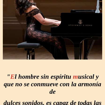
"
E
l hombre sin espíritu
m
usical y
que no se conmueve con la armonía
de
dulces sonidos, es capaz de todas las