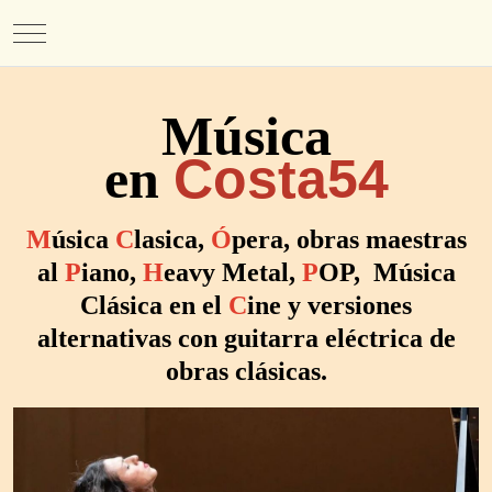
Mobile Menu Toggle
Música
en
Costa54
M
úsica
C
lasica,
Ó
pera, obras maestras
al
P
iano,
H
eavy Metal,
P
OP, Música
Clásica en el
C
ine y versiones
alternativas con guitarra eléctrica de
obras clásicas.