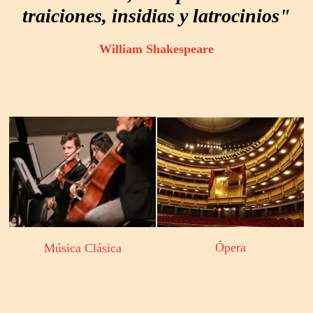
traiciones, insidias y latrocinios"
William Shakespeare
Ópera
Música Clásica