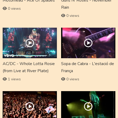
Motörhead - Ace Of Spades
Guns N' Roses - November
Rain
0 views
0 views
AC/DC - Whole Lotta Rosie
Sopa de Cabra - L'estació de
(from Live at River Plate)
França
1 views
0 views