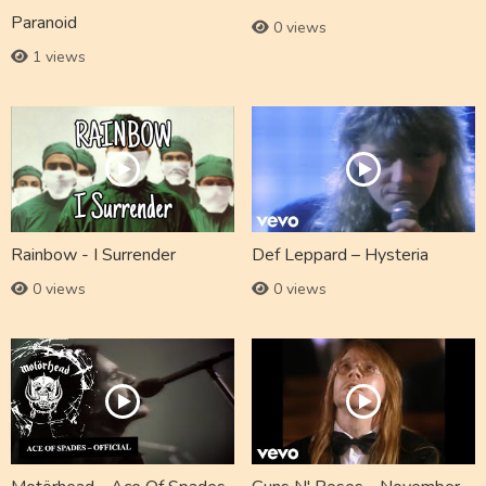
Paranoid
0 views
1 views
Rainbow - I Surrender
Def Leppard – Hysteria
0 views
0 views