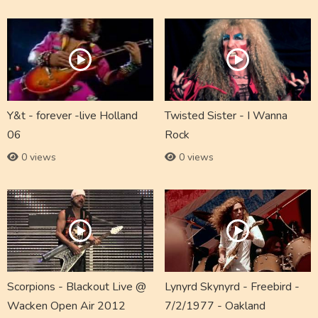
Y&t - forever -live Holland
Twisted Sister - I Wanna
06
Rock
0 views
0 views
Scorpions - Blackout Live @
Lynyrd Skynyrd - Freebird -
Wacken Open Air 2012
7/2/1977 - Oakland